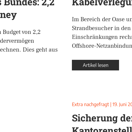
 Bundes: 2,2
Kabelverlegu
rney
Im Bereich der Oase u
Strandbesucher in de
 Budget von 2,2
Einschränkungen rechn
ndervermögen
Offshore-Netzanbindung
rechnen. Dies geht aus
Artikel lesen
Extra nachgefragt
|
19. Juni 
Sicherung de
Kantorenstel