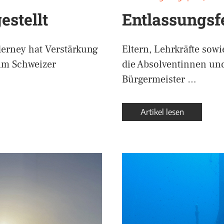
stellt
Entlassungsfe
rney hat Verstärkung
Eltern, Lehrkräfte sow
m Schweizer
die Absolventinnen und
Bürgermeister …
Artikel lesen