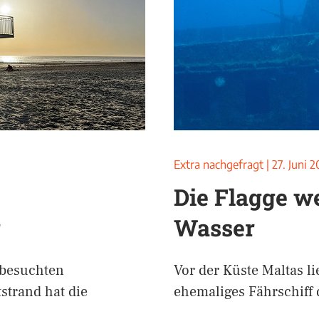
Extra nachgefragt
|
27. Juni 
Die Flagge we
r
Wasser
tbesuchten
Vor der Küste Maltas li
strand hat die
ehemaliges Fährschiff 