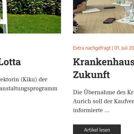
Extra nachgefragt
|
01. Juli 2
Lotta
Krankenhaus: 
Zukunft
rektorin (Kiku) der
Veranstaltungsprogramm
Die Übernahme des Kra
Aurich soll der Kaufve
informierte …
Artikel lesen