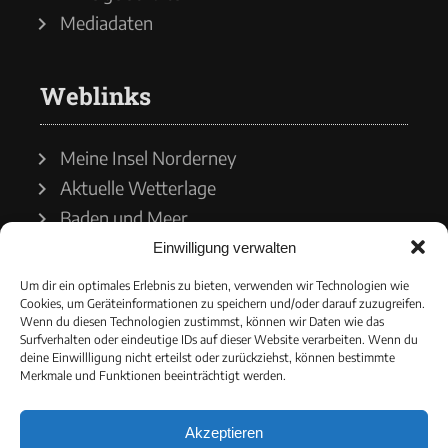
Mediadaten
Weblinks
Meine Insel Norderney
Aktuelle Wetterlage
Baden und Meer
Einwilligung verwalten
Wetterdienst
Um dir ein optimales Erlebnis zu bieten, verwenden wir Technologien wie
Cookies, um Geräteinformationen zu speichern und/oder darauf zuzugreifen.
Wasserstände
Wenn du diesen Technologien zustimmst, können wir Daten wie das
Surfverhalten oder eindeutige IDs auf dieser Website verarbeiten. Wenn du
Schiffsverkehr
deine Einwillligung nicht erteilst oder zurückziehst, können bestimmte
Merkmale und Funktionen beeinträchtigt werden.
Akzeptieren