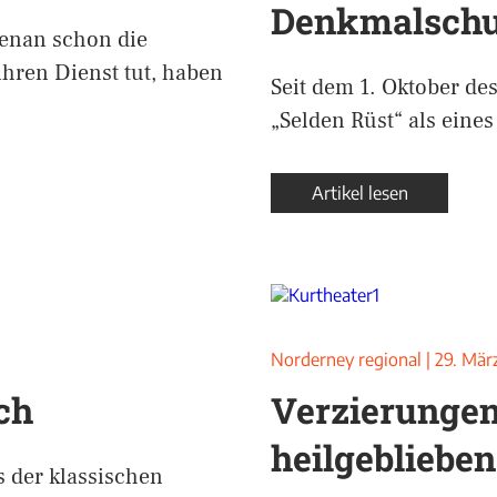
Denkmalschu
enan schon die
ihren Dienst tut, haben
Seit dem 1. Oktober de
„Selden Rüst“ als eine
Artikel lesen
Norderney regional
|
29. Mär
ch
Verzierungen
heilgeblieben
s der klassischen