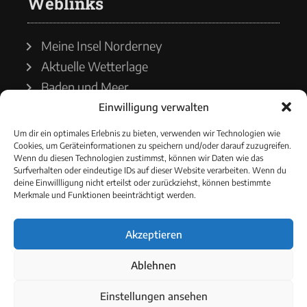
Weblinks
Meine Insel Norderney
Aktuelle Wetterlage
Baden und Meer
Einwilligung verwalten
Wetterdienst
Um dir ein optimales Erlebnis zu bieten, verwenden wir Technologien wie
Cookies, um Geräteinformationen zu speichern und/oder darauf zuzugreifen.
Wasserstände
Wenn du diesen Technologien zustimmst, können wir Daten wie das
Surfverhalten oder eindeutige IDs auf dieser Website verarbeiten. Wenn du
Schiffsverkehr
deine Einwillligung nicht erteilst oder zurückziehst, können bestimmte
Merkmale und Funktionen beeinträchtigt werden.
Akzeptieren
© 2021 - Norderneyer Morgen
Ablehnen
Cookie-Richtlinie
Einstellungen ansehen