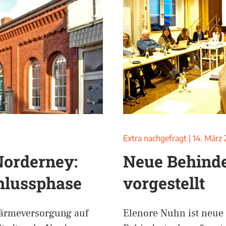
Extra nachgefragt
|
14. März
orderney:
Neue Behinde
chlussphase
vorgestellt
Wärmeversorgung auf
Elenore Nuhn ist neue