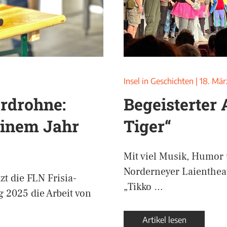
Insel in Geschichten
|
18. Mär
erdrohne:
Begeisterter 
einem Jahr
Tiger“
Mit viel Musik, Humor
Norderneyer Laienthea
t die FLN Frisia-
„Tikko …
g 2025 die Arbeit von
Artikel lesen