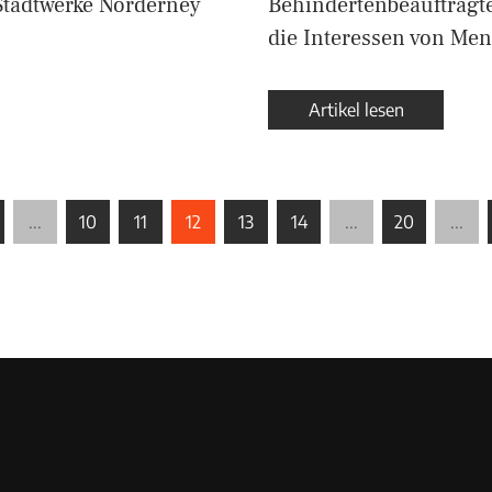
Stadtwerke Norderney
Behindertenbeauftragte 
die Interessen von Me
Artikel lesen
...
10
11
12
13
14
...
20
...