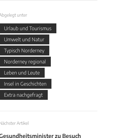
Abgelegt unter
Urlaub und Tourismus
Umwelt und Natur
Typisch Norderney
Norderney regional
Leben und Leute
Insel in Geschichten
Extra nachgefragt
Nächster Artikel
Gesundheitsminister zu Besuch