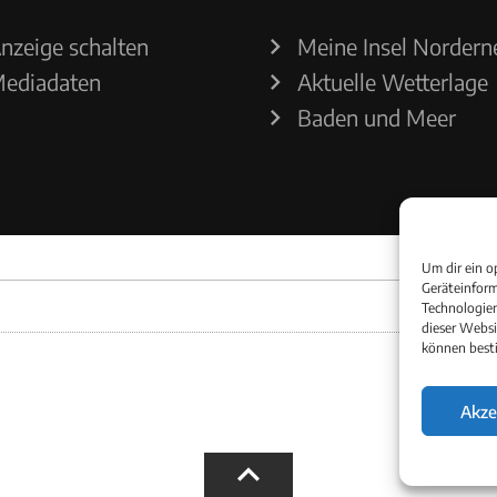
nzeige schalten
Meine Insel Nordern
ediadaten
Aktuelle Wetterlage
Baden und Meer
Um dir ein o
Geräteinform
Technologien
dieser Websi
können best
Akze