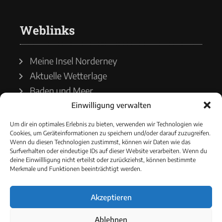
Weblinks
Meine Insel Norderney
Aktuelle Wetterlage
Baden und Meer
Einwilligung verwalten
Wetterdienst
Um dir ein optimales Erlebnis zu bieten, verwenden wir Technologien wie
Cookies, um Geräteinformationen zu speichern und/oder darauf zuzugreifen.
Wasserstände
Wenn du diesen Technologien zustimmst, können wir Daten wie das
Surfverhalten oder eindeutige IDs auf dieser Website verarbeiten. Wenn du
Schiffsverkehr
deine Einwillligung nicht erteilst oder zurückziehst, können bestimmte
Merkmale und Funktionen beeinträchtigt werden.
Akzeptieren
© 2021 - Norderneyer Morgen
Ablehnen