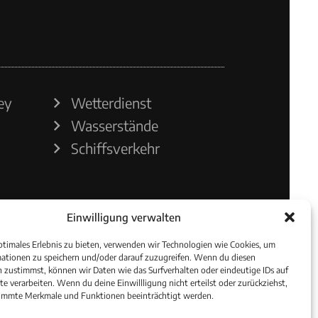
ey
Wetterdienst
Wasserstände
Schiffsverkehr
Einwilligung verwalten
ptimales Erlebnis zu bieten, verwenden wir Technologien wie Cookies, um
ationen zu speichern und/oder darauf zuzugreifen. Wenn du diesen
 zustimmst, können wir Daten wie das Surfverhalten oder eindeutige IDs auf
te verarbeiten. Wenn du deine Einwillligung nicht erteilst oder zurückziehst,
immte Merkmale und Funktionen beeinträchtigt werden.