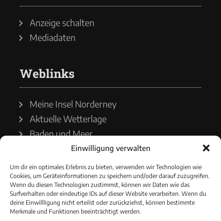
Anzeige schalten
Mediadaten
Weblinks
Meine Insel Norderney
Aktuelle Wetterlage
Baden und Meer
Einwilligung verwalten
Wetterdienst
Um dir ein optimales Erlebnis zu bieten, verwenden wir Technologien wie
Cookies, um Geräteinformationen zu speichern und/oder darauf zuzugreifen.
Wasserstände
Wenn du diesen Technologien zustimmst, können wir Daten wie das
Surfverhalten oder eindeutige IDs auf dieser Website verarbeiten. Wenn du
Schiffsverkehr
deine Einwillligung nicht erteilst oder zurückziehst, können bestimmte
Merkmale und Funktionen beeinträchtigt werden.