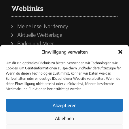
Weblinks
Meine Insel Norderney
Aktuelle Wetterlage
Baden und Meer
Einwilligung verwalten
Wetterdienst
Um dir ein optimales Erlebnis zu bieten, verwenden wir Technologien wie
Cookies, um Geräteinformationen zu speichern und/oder darauf zuzugreifen.
Wasserstände
Wenn du diesen Technologien zustimmst, können wir Daten wie das
Surfverhalten oder eindeutige IDs auf dieser Website verarbeiten. Wenn du
Schiffsverkehr
deine Einwillligung nicht erteilst oder zurückziehst, können bestimmte
Merkmale und Funktionen beeinträchtigt werden.
Akzeptieren
© 2021 - Norderneyer Morgen
Ablehnen
Cookie-Richtlinie