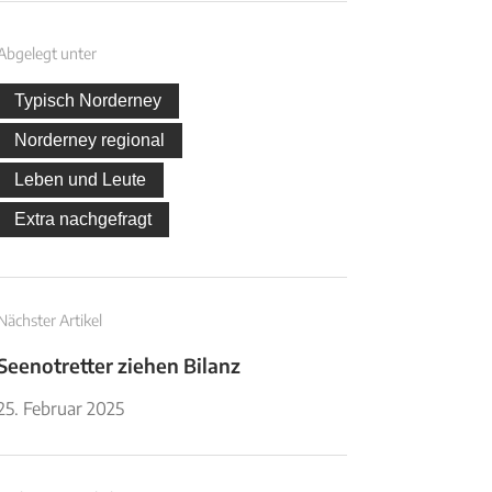
Abgelegt unter
Typisch Norderney
Norderney regional
Leben und Leute
Extra nachgefragt
Nächster Artikel
Seenotretter ziehen Bilanz
25. Februar 2025