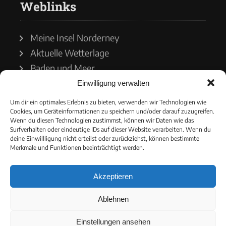
Weblinks
Meine Insel Norderney
Aktuelle Wetterlage
Baden und Meer
Einwilligung verwalten
Wetterdienst
Um dir ein optimales Erlebnis zu bieten, verwenden wir Technologien wie
Cookies, um Geräteinformationen zu speichern und/oder darauf zuzugreifen.
Wasserstände
Wenn du diesen Technologien zustimmst, können wir Daten wie das
Surfverhalten oder eindeutige IDs auf dieser Website verarbeiten. Wenn du
Schiffsverkehr
deine Einwillligung nicht erteilst oder zurückziehst, können bestimmte
Merkmale und Funktionen beeinträchtigt werden.
Akzeptieren
© 2021 - Norderneyer Morgen
Ablehnen
Cookie-Richtlinie
Einstellungen ansehen