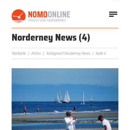
Norderney News
(4)
Startseite
Archiv
Schlagwort Norderney News
Seite 4