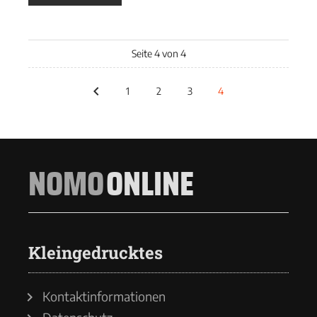
Seite 4 von 4
1
2
3
4
NOMO
ONLINE
Kleingedrucktes
Kontaktinformationen