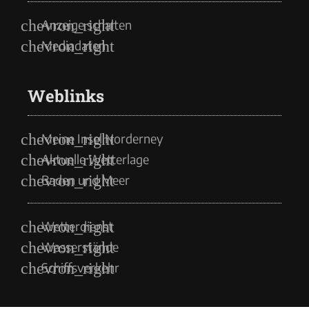
Anzeige schalten
Mediadaten
Weblinks
Meine Insel Norderney
Aktuelle Wetterlage
Baden und Meer
Wetterdienst
Wasserstände
Schiffsverkehr