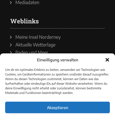
Mediadaten
Weblinks
Meine Insel Norderney
Aktuelle Wetterlage
Baden und Meer
Einwilligung verwalten
Wetterdienst
Um dir ein optimales Erlebnis zu bieten, verwenden wir Technologien wie
Cookies, um Geräteinformationen zu speichern und/oder darauf zuzugreifen.
Wasserstände
Wenn du diesen Technologien zustimmst, können wir Daten wie das
Surfverhalten oder eindeutige IDs auf dieser Website verarbeiten. Wenn du
Schiffsverkehr
deine Einwillligung nicht erteilst oder zurückziehst, können bestimmte
Merkmale und Funktionen beeinträchtigt werden.
Akzeptieren
© 2021 - Norderneyer Morgen