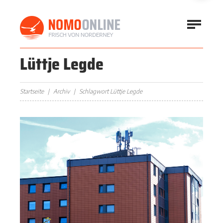
Lüttje Legde
Startseite
Archiv
Schlagwort Lüttje Legde