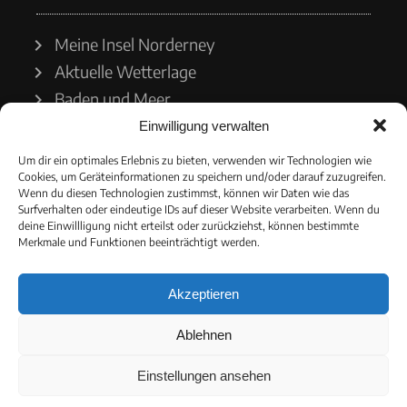
Meine Insel Norderney
Aktuelle Wetterlage
Baden und Meer
Einwilligung verwalten
Wetterdienst
Um dir ein optimales Erlebnis zu bieten, verwenden wir Technologien wie
Cookies, um Geräteinformationen zu speichern und/oder darauf zuzugreifen.
Wasserstände
Wenn du diesen Technologien zustimmst, können wir Daten wie das
Surfverhalten oder eindeutige IDs auf dieser Website verarbeiten. Wenn du
Schiffsverkehr
deine Einwillligung nicht erteilst oder zurückziehst, können bestimmte
Merkmale und Funktionen beeinträchtigt werden.
Akzeptieren
© 2021 - Norderneyer Morgen
Ablehnen
Cookie-Richtlinie
Einstellungen ansehen