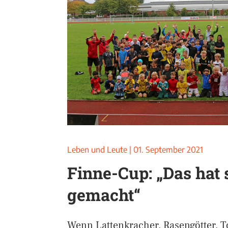
Leben und Leute
|
01. September 2021
Finne-Cup: „Das hat 
gemacht“
Wenn Lattenkracher, Rasengötter, 