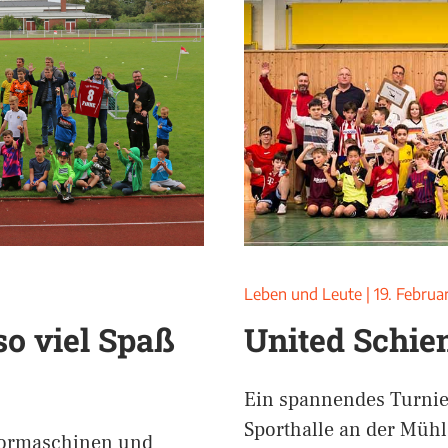
Leben und Leute
|
19. Februa
so viel Spaß
United Schien
Ein spannendes Turnie
Sporthalle an der Müh
Tormaschinen und