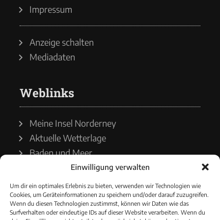
Impressum
Anzeige schalten
Mediadaten
Weblinks
Meine Insel Norderney
Aktuelle Wetterlage
Baden und Meer
Einwilligung verwalten
Wetterdienst
Um dir ein optimales Erlebnis zu bieten, verwenden wir Technologien wie
Cookies, um Geräteinformationen zu speichern und/oder darauf zuzugreifen.
Wasserstände
Wenn du diesen Technologien zustimmst, können wir Daten wie das
Surfverhalten oder eindeutige IDs auf dieser Website verarbeiten. Wenn du
Schiffsverkehr