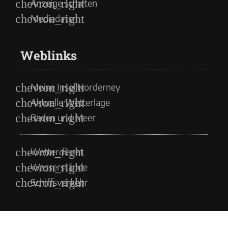
Anzeige schalten
Mediadaten
Weblinks
Meine Insel Norderney
Aktuelle Wetterlage
Baden und Meer
Wetterdienst
Wasserstände
Schiffsverkehr