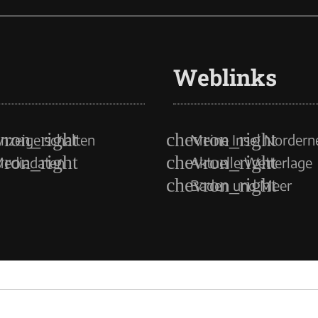
Weblinks
nzeige schalten
Meine Insel Nordern
ediadaten
Aktuelle Wetterlage
Baden und Meer