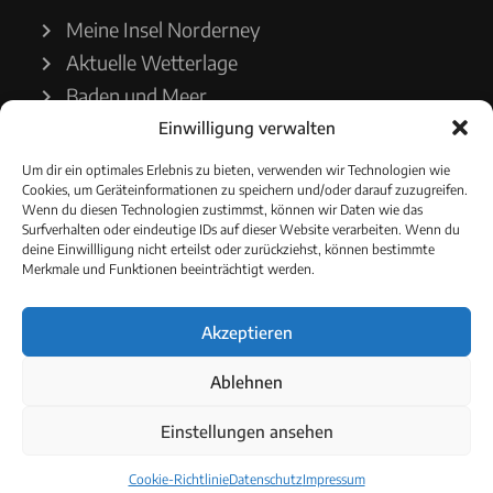
Meine Insel Norderney
Aktuelle Wetterlage
Baden und Meer
Einwilligung verwalten
Wetterdienst
Um dir ein optimales Erlebnis zu bieten, verwenden wir Technologien wie
Cookies, um Geräteinformationen zu speichern und/oder darauf zuzugreifen.
Wasserstände
Wenn du diesen Technologien zustimmst, können wir Daten wie das
Surfverhalten oder eindeutige IDs auf dieser Website verarbeiten. Wenn du
Schiffsverkehr
deine Einwillligung nicht erteilst oder zurückziehst, können bestimmte
Merkmale und Funktionen beeinträchtigt werden.
Akzeptieren
© 2021 - Norderneyer Morgen
Ablehnen
Cookie-Richtlinie
Einstellungen ansehen
Cookie-Richtlinie
Datenschutz
Impressum