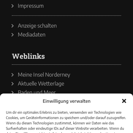
Impressum
Anzeige schalten
Mediadaten
Weblinks
Meine Insel Norderney
Aktuelle Wetterlage
Baden und Meer
Einwilligung verwalten
Wetterdienst
Um dir ein optimales Erlebnis zu bieten, verwenden wir Technologien wie
Cookies, um Geräteinformationen zu speichern und/oder darauf zuzugreifen.
Wasserstände
Wenn du diesen Technologien zustimmst, können wir Daten wie das
Surfverhalten oder eindeutige IDs auf dieser Website verarbeiten. Wenn du
Schiffsverkehr