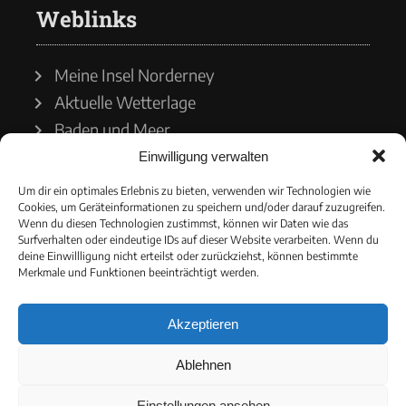
Weblinks
Meine Insel Norderney
Aktuelle Wetterlage
Baden und Meer
Einwilligung verwalten
Wetterdienst
Um dir ein optimales Erlebnis zu bieten, verwenden wir Technologien wie
Cookies, um Geräteinformationen zu speichern und/oder darauf zuzugreifen.
Wasserstände
Wenn du diesen Technologien zustimmst, können wir Daten wie das
Surfverhalten oder eindeutige IDs auf dieser Website verarbeiten. Wenn du
Schiffsverkehr
deine Einwillligung nicht erteilst oder zurückziehst, können bestimmte
Merkmale und Funktionen beeinträchtigt werden.
Akzeptieren
© 2021 - Norderneyer Morgen
Ablehnen
Cookie-Richtlinie
Einstellungen ansehen