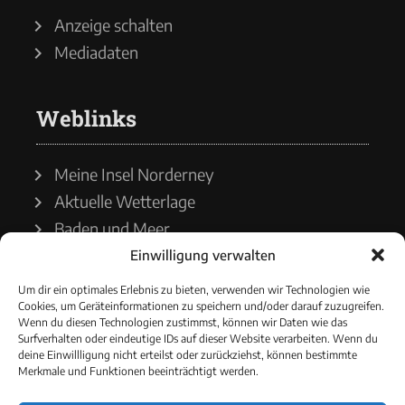
Anzeige schalten
Mediadaten
Weblinks
Meine Insel Norderney
Aktuelle Wetterlage
Baden und Meer
Einwilligung verwalten
Wetterdienst
Um dir ein optimales Erlebnis zu bieten, verwenden wir Technologien wie
Cookies, um Geräteinformationen zu speichern und/oder darauf zuzugreifen.
Wasserstände
Wenn du diesen Technologien zustimmst, können wir Daten wie das
Surfverhalten oder eindeutige IDs auf dieser Website verarbeiten. Wenn du
Schiffsverkehr
deine Einwillligung nicht erteilst oder zurückziehst, können bestimmte
Merkmale und Funktionen beeinträchtigt werden.