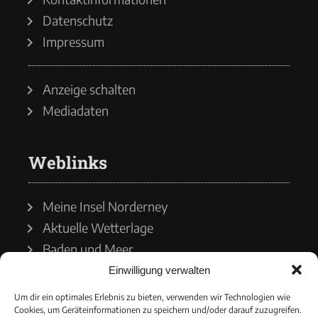
Datenschutz
Impressum
Anzeige schalten
Mediadaten
Weblinks
Meine Insel Norderney
Aktuelle Wetterlage
Baden und Meer
Einwilligung verwalten
Wetterdienst
Um dir ein optimales Erlebnis zu bieten, verwenden wir Technologien wie
Cookies, um Geräteinformationen zu speichern und/oder darauf zuzugreifen.
Wasserstände