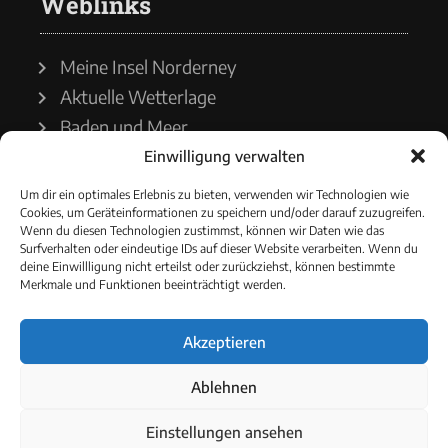
Weblinks
Meine Insel Norderney
Aktuelle Wetterlage
Baden und Meer
Einwilligung verwalten
Wetterdienst
Um dir ein optimales Erlebnis zu bieten, verwenden wir Technologien wie
Cookies, um Geräteinformationen zu speichern und/oder darauf zuzugreifen.
Wasserstände
Wenn du diesen Technologien zustimmst, können wir Daten wie das
Surfverhalten oder eindeutige IDs auf dieser Website verarbeiten. Wenn du
Schiffsverkehr
deine Einwillligung nicht erteilst oder zurückziehst, können bestimmte
Merkmale und Funktionen beeinträchtigt werden.
Akzeptieren
© 2021 - Norderneyer Morgen
Ablehnen
Cookie-Richtlinie
Einstellungen ansehen