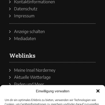
Kontaktinformationen
Datenschutz
Impressum
Anzeige schalten
Mediadaten
Weblinks
Meine Insel Norderney
Aktuelle Wetterlage
Baden und Meer
Einwilligung verwalten
Wetterdienst
Um dir ein optimales Erlebnis zu bieten, verwenden wir Technologien wie
Cookies, um Geräteinformationen zu speichern und/oder darauf zuzugreifen.