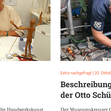
Extra nachgefragt
|
20. Okto
Beschreibung
der Otto Schü
 alte Handwerkskunst,
Der Museumskreuzer Ott