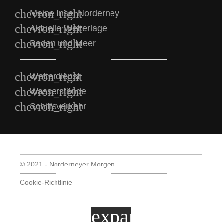
Meine Insel Norderney
Aktuelle Wetterlage
Baden und Meer
Wetterdienst
Wasserstände
Schiffsverkehr
© 2021 - Norderneyer Morgen
Cookie-Richtlinie