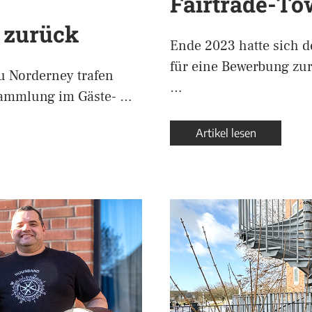
Fairtrade-To
r zurück
Ende 2023 hatte sich d
für eine Bewerbung zu
u Norderney trafen
…
rsammlung im Gäste- …
Artikel lesen