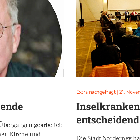
Extra nachgefragt
|
21. Nove
hende
Inselkranken
entscheidend
 Übergängen gearbeitet:
chen Kirche und …
Die Stadt Norderney hat