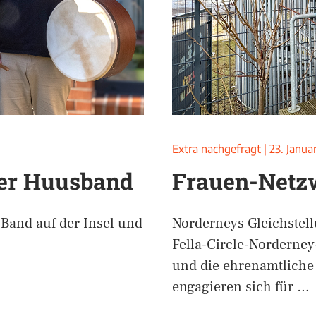
Extra nachgefragt
|
23. Janua
der Huusband
Frauen-Netz
 Band auf der Insel und
Norderneys Gleichstel
Fella-Circle-Norderney
und die ehrenamtliche 
engagieren sich für …