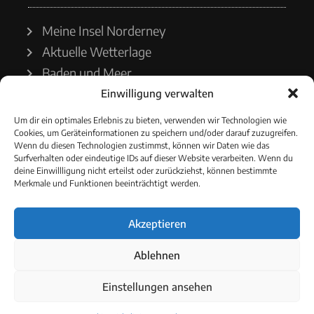
Meine Insel Norderney
Aktuelle Wetterlage
Baden und Meer
Einwilligung verwalten
Wetterdienst
Um dir ein optimales Erlebnis zu bieten, verwenden wir Technologien wie
Cookies, um Geräteinformationen zu speichern und/oder darauf zuzugreifen.
Wasserstände
Wenn du diesen Technologien zustimmst, können wir Daten wie das
Surfverhalten oder eindeutige IDs auf dieser Website verarbeiten. Wenn du
Schiffsverkehr
deine Einwillligung nicht erteilst oder zurückziehst, können bestimmte
Merkmale und Funktionen beeinträchtigt werden.
Akzeptieren
© 2021 - Norderneyer Morgen
Ablehnen
Cookie-Richtlinie
Einstellungen ansehen