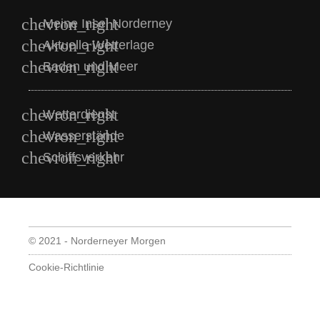
Meine Insel Norderney
Aktuelle Wetterlage
Baden und Meer
Wetterdienst
Wasserstände
Schiffsverkehr
© 2021 - Norderneyer Morgen
Cookie-Richtlinie