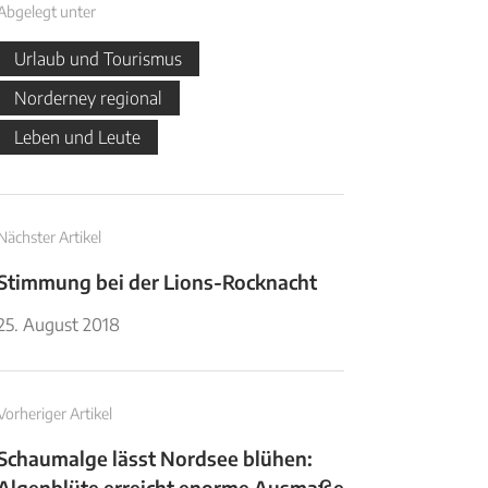
Abgelegt unter
Urlaub und Tourismus
Norderney regional
Leben und Leute
Nächster Artikel
Stimmung bei der Lions-Rocknacht
25. August 2018
Vorheriger Artikel
Schaumalge lässt Nordsee blühen:
Algenblüte erreicht enorme Ausmaße