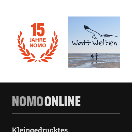
NOMO
ONLINE
Kleingedrucktes