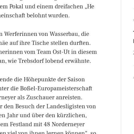
rem Pokal und einem dreifachen „He
einschaft belohnt wurden.
en Werferinnen von Wasserbau, die
häe auf ihre Tische stellen durften.
nerinnen vom Team Ost-Ut in diesem
an, wie Trebsdorf lobend erwähnte.
tzende die Höhepunkte der Saison
nter die Boßel-Europameisterschaft
erneyer als Zuschauer anreisten.
er den Besuch der Landesligisten von
n Jahr und über den kürzlichen,
dem Festland mit 48 Norderneyer
n viel von ihnen lernen können“, so