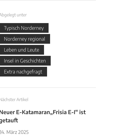
Abgelegt unter
Typisch Norderney
Norderney regional
Leben und Leute
Insel in Geschichten
Extra nachgefragt
Nächster Artikel
Neuer E-Katamaran„Frisia E-I“ ist
getauft
24. März 2025