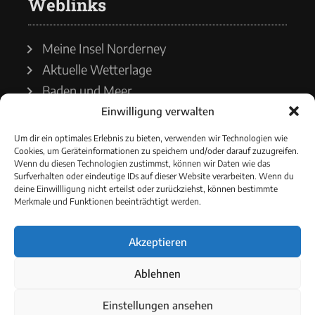
Weblinks
Meine Insel Norderney
Aktuelle Wetterlage
Baden und Meer
Einwilligung verwalten
Wetterdienst
Um dir ein optimales Erlebnis zu bieten, verwenden wir Technologien wie
Cookies, um Geräteinformationen zu speichern und/oder darauf zuzugreifen.
Wasserstände
Wenn du diesen Technologien zustimmst, können wir Daten wie das
Surfverhalten oder eindeutige IDs auf dieser Website verarbeiten. Wenn du
Schiffsverkehr
deine Einwillligung nicht erteilst oder zurückziehst, können bestimmte
Merkmale und Funktionen beeinträchtigt werden.
Akzeptieren
© 2021 - Norderneyer Morgen
Ablehnen
Cookie-Richtlinie
Einstellungen ansehen