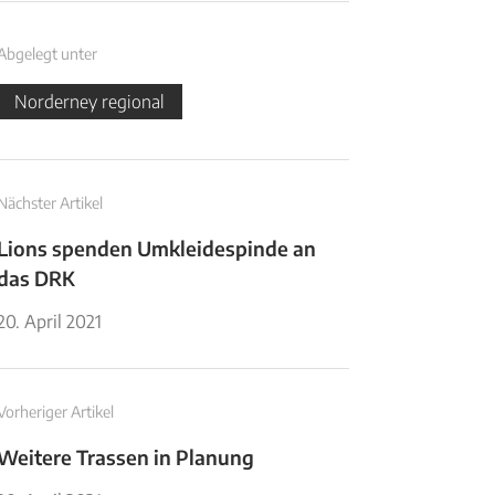
Abgelegt unter
Norderney regional
Nächster Artikel
Lions spenden Umkleidespinde an
das DRK
20. April 2021
Vorheriger Artikel
Weitere Trassen in Planung