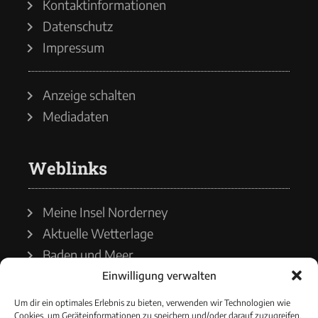
Kontaktinformationen
Datenschutz
Impressum
Anzeige schalten
Mediadaten
Weblinks
Meine Insel Norderney
Aktuelle Wetterlage
Baden und Meer
Einwilligung verwalten
Wetterdienst
Um dir ein optimales Erlebnis zu bieten, verwenden wir Technologien wie
Cookies, um Geräteinformationen zu speichern und/oder darauf zuzugreifen.