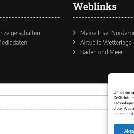
Weblinks
nzeige schalten
Meine Insel Nordern
ediadaten
Aktuelle Wetterlage
Baden und Meer
Um dir ein o
Geräteinform
Technologien
dieser Websi
können best
Akze