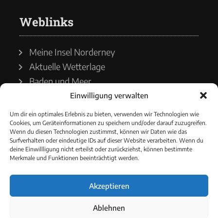
Weblinks
Meine Insel Norderney
Aktuelle Wetterlage
Baden und Meer
Einwilligung verwalten
Wetterdienst
Um dir ein optimales Erlebnis zu bieten, verwenden wir Technologien wie
Cookies, um Geräteinformationen zu speichern und/oder darauf zuzugreifen.
Wasserstände
Wenn du diesen Technologien zustimmst, können wir Daten wie das
Surfverhalten oder eindeutige IDs auf dieser Website verarbeiten. Wenn du
Schiffsverkehr
deine Einwillligung nicht erteilst oder zurückziehst, können bestimmte
Merkmale und Funktionen beeinträchtigt werden.
Akzeptieren
© 2021 - Norderneyer Morgen
Ablehnen