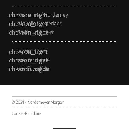
Meine Insel Norderney
Aktuelle Wetterlage
Baden und Meer
Wetterdienst
Wasserstände
Schiffsverkehr
© 2021 - Norderneyer Morgen
Cookie-Richtlinie