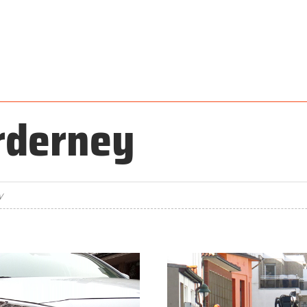
rderney
y