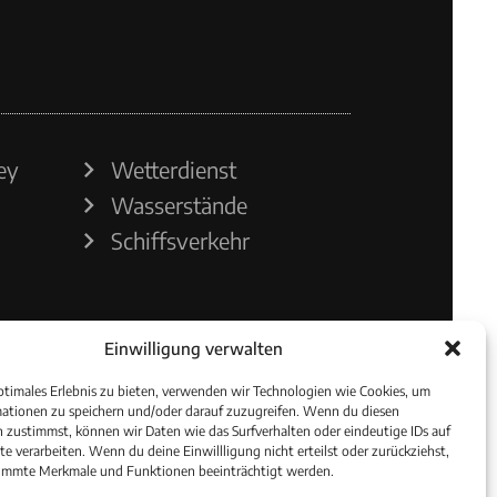
ey
Wetterdienst
Wasserstände
Schiffsverkehr
Einwilligung verwalten
ptimales Erlebnis zu bieten, verwenden wir Technologien wie Cookies, um
ationen zu speichern und/oder darauf zuzugreifen. Wenn du diesen
 zustimmst, können wir Daten wie das Surfverhalten oder eindeutige IDs auf
te verarbeiten. Wenn du deine Einwillligung nicht erteilst oder zurückziehst,
immte Merkmale und Funktionen beeinträchtigt werden.