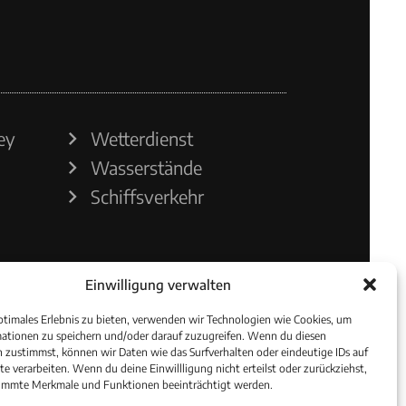
ey
Wetterdienst
Wasserstände
Schiffsverkehr
Einwilligung verwalten
ptimales Erlebnis zu bieten, verwenden wir Technologien wie Cookies, um
ationen zu speichern und/oder darauf zuzugreifen. Wenn du diesen
 zustimmst, können wir Daten wie das Surfverhalten oder eindeutige IDs auf
te verarbeiten. Wenn du deine Einwillligung nicht erteilst oder zurückziehst,
immte Merkmale und Funktionen beeinträchtigt werden.