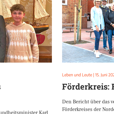
Leben und Leute
|
15. Juni 20
s
Förderkreis: 
Den Bericht über das v
Förderkreises der Nord
undheitsminister Karl