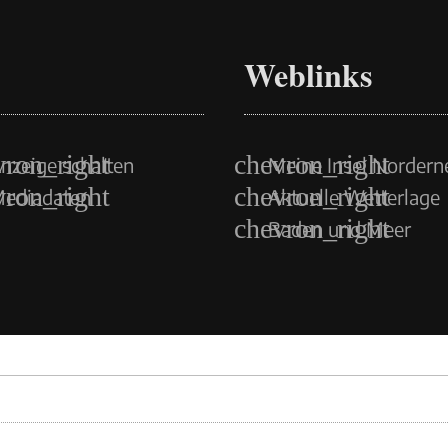
Weblinks
nzeige schalten
Meine Insel Nordern
ediadaten
Aktuelle Wetterlage
Baden und Meer