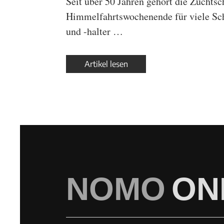
Seit über 50 Jahren gehört die Zuchts
Himmelfahrtswochenende für viele Sc
und -halter …
Artikel lesen
NOMO
ON