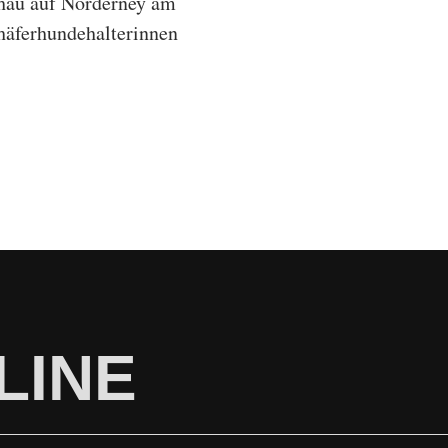
chau auf Norderney am
häferhundehalterinnen
LINE