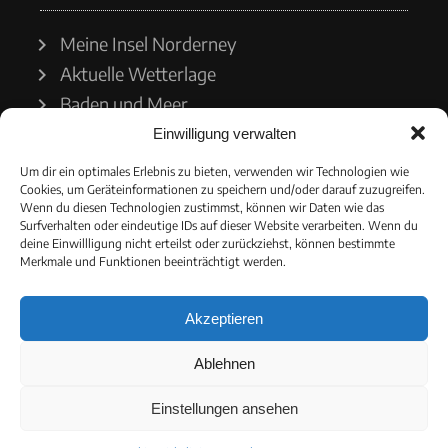
Meine Insel Norderney
Aktuelle Wetterlage
Baden und Meer
Einwilligung verwalten
Wetterdienst
Um dir ein optimales Erlebnis zu bieten, verwenden wir Technologien wie
Cookies, um Geräteinformationen zu speichern und/oder darauf zuzugreifen.
Wasserstände
Wenn du diesen Technologien zustimmst, können wir Daten wie das
Surfverhalten oder eindeutige IDs auf dieser Website verarbeiten. Wenn du
Schiffsverkehr
deine Einwillligung nicht erteilst oder zurückziehst, können bestimmte
Merkmale und Funktionen beeinträchtigt werden.
Akzeptieren
© 2021 - Norderneyer Morgen
Ablehnen
Cookie-Richtlinie
Einstellungen ansehen