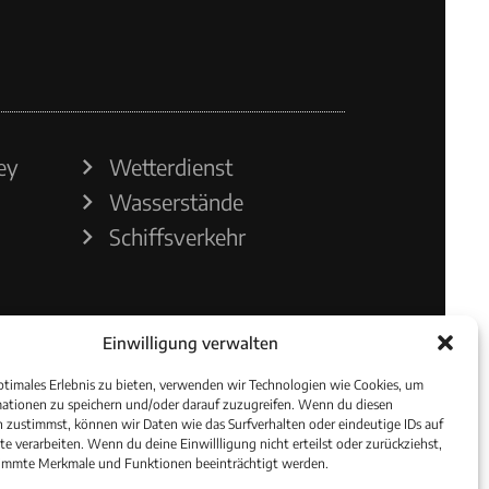
ey
Wetterdienst
Wasserstände
Schiffsverkehr
Einwilligung verwalten
ptimales Erlebnis zu bieten, verwenden wir Technologien wie Cookies, um
ationen zu speichern und/oder darauf zuzugreifen. Wenn du diesen
 zustimmst, können wir Daten wie das Surfverhalten oder eindeutige IDs auf
te verarbeiten. Wenn du deine Einwillligung nicht erteilst oder zurückziehst,
immte Merkmale und Funktionen beeinträchtigt werden.