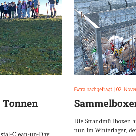
Extra nachgefragt
|
02. Nove
6 Tonnen
Sammelboxen
Die Strandmüllboxen a
nun im Winterlager, de
astal-Clean-up-Day