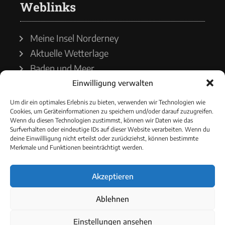
Weblinks
Meine Insel Norderney
Aktuelle Wetterlage
Baden und Meer
Einwilligung verwalten
Wetterdienst
Um dir ein optimales Erlebnis zu bieten, verwenden wir Technologien wie
Cookies, um Geräteinformationen zu speichern und/oder darauf zuzugreifen.
Wasserstände
Wenn du diesen Technologien zustimmst, können wir Daten wie das
Surfverhalten oder eindeutige IDs auf dieser Website verarbeiten. Wenn du
Schiffsverkehr
deine Einwillligung nicht erteilst oder zurückziehst, können bestimmte
Merkmale und Funktionen beeinträchtigt werden.
Akzeptieren
© 2021 - Norderneyer Morgen
Ablehnen
Cookie-Richtlinie
Einstellungen ansehen