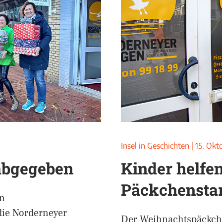
Insel in Geschichten
|
15. Okt
abgegeben
Kinder helfe
Päckchenstar
en
die Norderneyer
Der Weihnachtspäckche