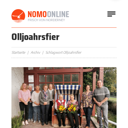
Olljoahrsfier
Startseite
Archiv
Schlagwort Olljoahrsfier